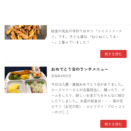
続きを読む
今日のおやつは！
2026年4月22日
給食の先生の手作りおやつ 「ツイストドーナ
ツ」です。 子ども達は 「ねじねじしてる～
～」と喜んでいました！
続きを読む
おめでとう会のランチメニュー
2026年4月10日
今日は入園・進級おめでとう会がありました。
ローズマリーさんが企画担当し、踊ったり、ゲ
ームをしたり、新しいお友だちをみんなに紹介
したりしました。 お昼の給食は・・・ 菜の花
ピラフ（お花の形）・エビフライ・ブロッコリ
ーのゴ […]
続きを読む