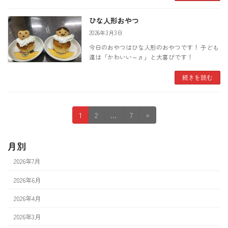
ひな人形おやつ
2026年3月3日
今日のおやつはひな人形のおやつです！ 子ども
達は「かわいい～♬」と大喜びです！
続きを読む
投
固
固
固
1
2
…
7
»
定
定
定
稿
ペ
ペ
ペ
月別
の
ー
ー
ー
ジ
ジ
ジ
2026年7月
ペ
ー
2026年6月
ジ
2026年4月
送
2026年3月