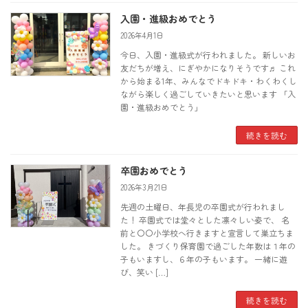
入園・進級おめでとう
2026年4月1日
今日、入園・進級式が行われました。 新しいお
友だちが増え、にぎやかになりそうです♬ これ
から始まる1年、みんなでドキドキ・わくわくし
ながら楽しく過ごしていきたいと思います 「入
園・進級おめでとう」
続きを読む
卒園おめでとう
2026年3月21日
先週の土曜日、年長児の卒園式が行われまし
た！ 卒園式では堂々とした凛々しい姿で、 名
前と〇〇小学校へ行きますと宣言して巣立ちま
した。 きづくり保育園で過ごした年数は１年の
子もいますし、６年の子もいます。 一緒に遊
び、笑い […]
続きを読む