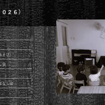
２０２６）
あそび）
し会
はなし会