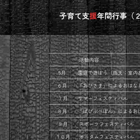
子育て支
援
年間行事（
活動内容
5月
園庭で遊ぼう（雨天：室内
６月
「おひさま」によるおはな
７月
サマーフェスティバル
８月
「ぱぴぷぺぽん」によるお
９月
スポーツフェスティバル
１０月
オータムフェスティバル