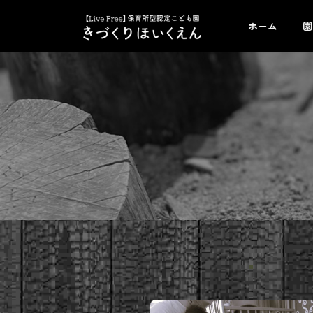
コ
ナ
ン
ビ
ホーム
園
テ
ゲ
ン
ー
ツ
シ
へ
ョ
ス
ン
キ
に
ッ
移
プ
動