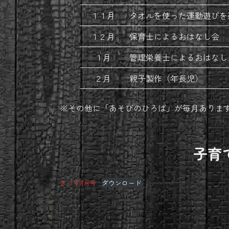
１１月
タオルを使った運動遊びを
１２月
保育士によるおはなし会
１月
管理栄養士によるおはなし
２月
親子製作（年長児）
※その他に「あそびのひろば」が毎月あります！ぜ
子育
きっず8月号
ダウンロード