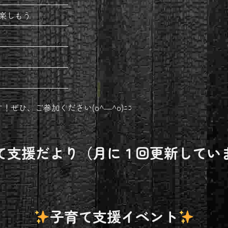
楽しもう
ひ、ご参加ください(o^―^o)ﾆｺ
て支援だより（月に１回更新してい
子育て支援イベント