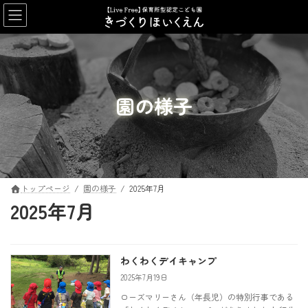
コ
ナ
ン
ビ
テ
ゲ
ン
ー
ツ
シ
へ
ョ
ス
ン
園の様子
キ
に
ッ
移
プ
動
トップページ
園の様子
2025年7月
2025年7月
わくわくデイキャンプ
2025年7月19日
ローズマリーさん（年長児）の特別行事である