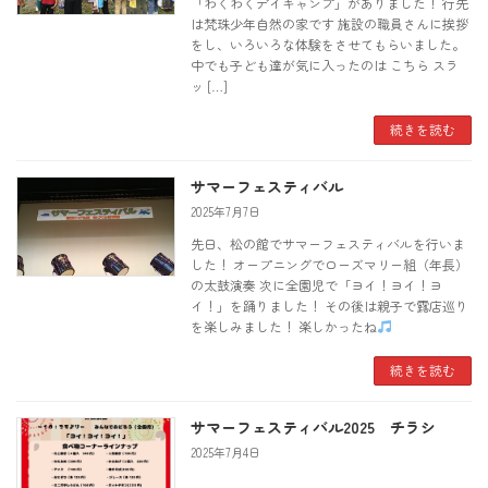
「わくわくデイキャンプ」がありました！ 行先
は梵珠少年自然の家です 施設の職員さんに挨拶
をし、いろいろな体験をさせてもらいました。
中でも子ども達が気に入ったのは こちら スラ
ッ […]
続きを読む
サマーフェスティバル
2025年7月7日
先日、松の館でサマーフェスティバルを行いま
した！ オープニングでローズマリー組（年長）
の太鼓演奏 次に全園児で「ヨイ！ヨイ！ヨ
イ！」を踊りました！ その後は親子で露店巡り
を楽しみました！ 楽しかったね
続きを読む
サマーフェスティバル2025 チラシ
2025年7月4日