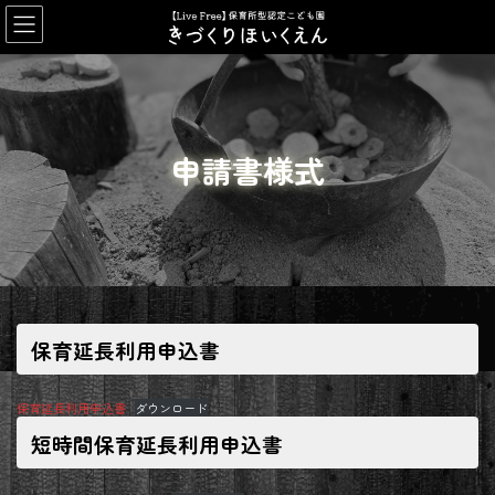
コ
ナ
ン
ビ
テ
ゲ
ン
ー
ツ
シ
へ
ョ
ス
ン
申請書様式
キ
に
ッ
移
プ
動
保育延長利用申込書
保育延長利用申込書
ダウンロード
短時間保育延長利用申込書