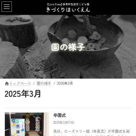
コ
ナ
ン
ビ
テ
ゲ
ン
ー
ツ
シ
へ
ョ
ス
ン
園の様子
キ
に
ッ
移
プ
動
トップページ
園の様子
2025年3月
2025年3月
卒園式
2025年3月17日
先日、ローズマリー組（年長児）が卒園式を迎