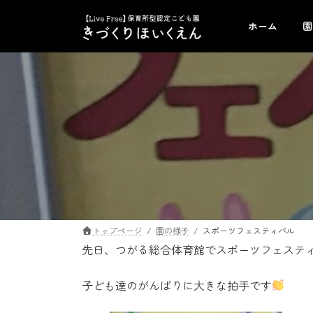
コ
ナ
ン
ビ
ホーム
園
テ
ゲ
ン
ー
ツ
シ
へ
ョ
ス
ン
キ
に
ッ
移
プ
動
トップページ
園の様子
スポーツフェスティバル
先日、つがる総合体育館でスポーツフェステ
子ども達のがんばりに大きな拍手です