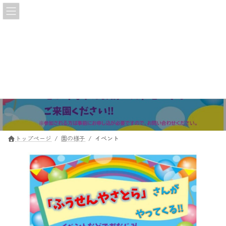
コ
ナ
ン
ビ
テ
ゲ
ン
ー
ツ
シ
へ
ョ
ス
ン
イベント
キ
に
ッ
移
プ
動
トップページ
園の様子
イベント