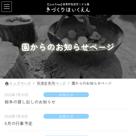
コ
ナ
ン
ビ
テ
ゲ
ン
ー
ツ
シ
へ
ョ
ス
ン
園からのお知らせページ
キ
に
ッ
移
プ
動
トップページ
保護者専用ページ
園からのお知らせページ
2026年7月30日
お知らせ
絵本の貸し出しのお知らせ
2026年7月29日
お知らせ
8月の行事予定