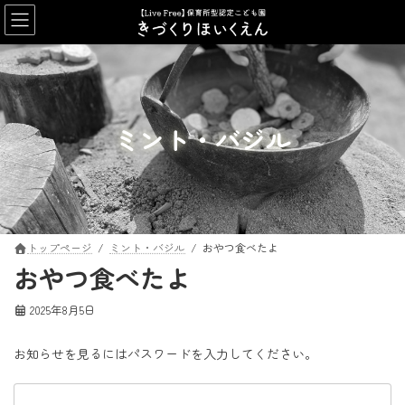
コ
ナ
ン
ビ
テ
ゲ
ン
ー
ツ
シ
へ
ョ
ス
ン
ミント・バジル
キ
に
ッ
移
プ
動
トップページ
ミント・バジル
おやつ食べたよ
おやつ食べたよ
2025年8月5日
お知らせを見るにはパスワードを入力してください。