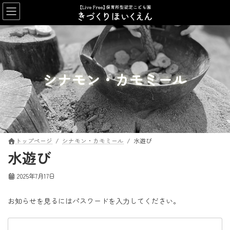
コ
ナ
ン
ビ
テ
ゲ
ン
ー
ツ
シ
へ
ョ
ス
ン
シナモン・カモミール
キ
に
ッ
移
プ
動
トップページ
シナモン・カモミール
水遊び
水遊び
2025年7月17日
お知らせを見るにはパスワードを入力してください。