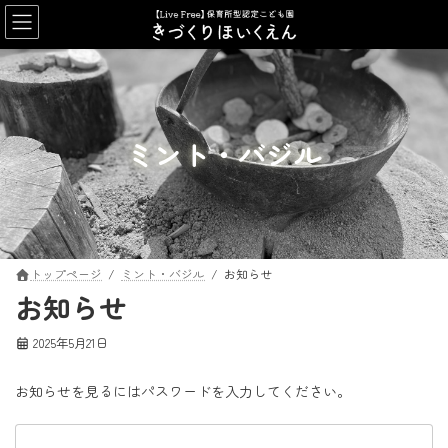
コ
ナ
ン
ビ
テ
ゲ
ン
ー
ツ
シ
へ
ョ
ス
ン
ミント・バジル
キ
に
ッ
移
プ
動
トップページ
ミント・バジル
お知らせ
お知らせ
2025年5月21日
お知らせを見るにはパスワードを入力してください。