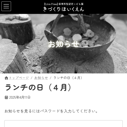
コ
ナ
ン
ビ
テ
ゲ
ン
ー
ツ
シ
へ
ョ
ス
ン
お知らせ
キ
に
ッ
移
プ
動
トップページ
お知らせ
ランチの日（４月）
ランチの日（４月）
2025年4月11日
お知らせを見るにはパスワードを入力してください。