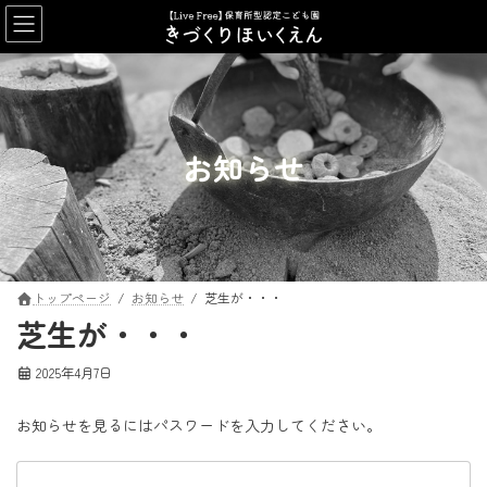
コ
ナ
ン
ビ
テ
ゲ
ン
ー
ツ
シ
へ
ョ
ス
ン
お知らせ
キ
に
ッ
移
プ
動
トップページ
お知らせ
芝生が・・・
芝生が・・・
2025年4月7日
お知らせを見るにはパスワードを入力してください。