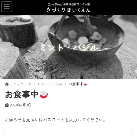
コ
ナ
ン
ビ
テ
ゲ
ン
ー
ツ
シ
へ
ョ
ス
ン
ミント・バジル
キ
に
ッ
移
プ
動
トップページ
ミント・バジル
お食事中
お食事中
2023年7月3日
お知らせを見るにはパスワードを入力してください。